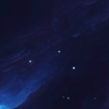
MRI评估Bankar
改变。锚钉置入后局部
T2WI上表现为关节盂
6个月内逐渐消退。关
后变化。盂唇重塑过程
则，随着愈合时间延长