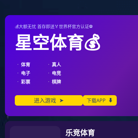
壹号娱乐
壹号娱乐
PETCT/MR检查预约
PETCT/
400-070-7072
壹号娱乐
PET问答
MRI在肩关节Bankart损伤术后评估中的关节盂唇修
MRI
2026-06-10
Bankart损伤是指