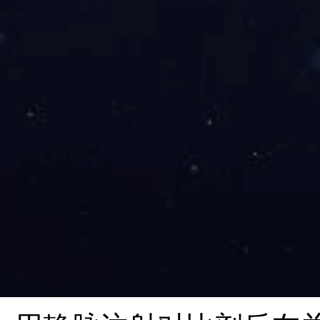
Bankart修复术后
量。推荐使用3.0T高场
位、斜矢状位和轴位三
列。直接法磁共振关节
正常的盂唇附着与不完