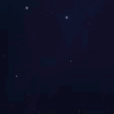
癌患者，增强扫描可以
强T1WI脂肪抑制序列
关系。对于直肠癌肝转
转移。完整的盆腔MRI
淋巴结（肠系膜下动脉
直肠癌高分辨MRI需要