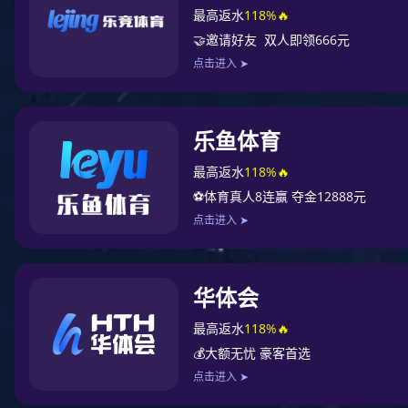
直肠癌是常见的消化
升趋势。直肠癌的解剖
中，周围毗邻直肠系膜筋
精囊腺（男性）或子宫
直肠癌根治术后标本中