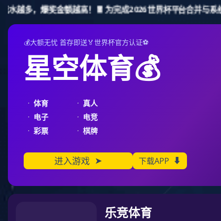
壹号娱乐
壹号娱乐
PETCT/MR检查预约
PETCT/
400-070-7072
壹号娱乐
PET问答
MRI在直肠癌环周切缘术前评估中的高分辨成像技术
MR
2026-06-08
直肠癌环周切缘的临床