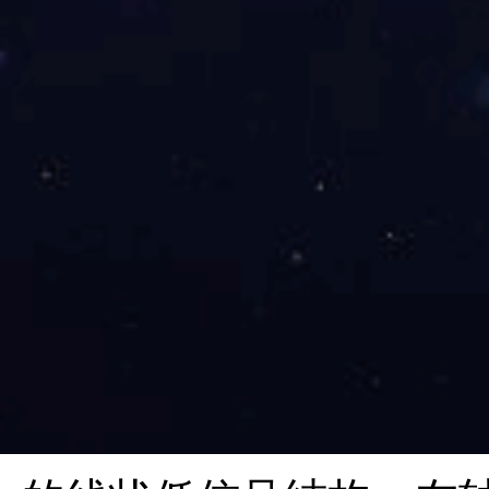
医疗中心可安排专门的
环周切缘的MRI评估方
在直肠癌术前高分辨M
（包括原发肿瘤和淋巴结
的＊近距离。直肠系膜筋