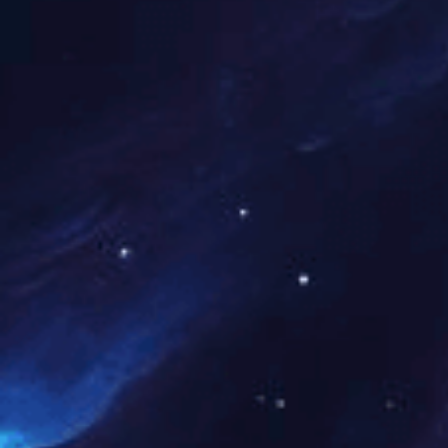
肌松弛剂（如丁溴东莨
影。核心序列是薄层高分
的平面。在轴位序列上
肿瘤＊大径的径线图像
肿瘤与肛管括约肌、肛提
高空间分辨率（层厚2至